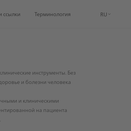
и ссылки
Терминология
RU
LanguageSw
клинические инструменты. Без
доровье и болезни человека
учными и клиническими
иентированной на пациента
.