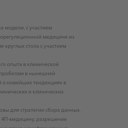
е модели, с участием
биорегуляционной медицине из
е круглых стола с участием
го опыта в клинической
 пробелам в нынешней
й о новейших тенденциях в
линических и клинических
овы для стратегии сбора данных.
, 4П-медицину, разрешение
ронические неинфекционные