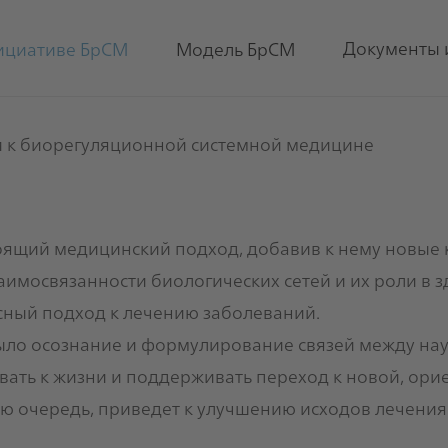
Документы 
ициативе БрСМ
Модель БрСМ
и к биорегуляционной системной медицине
ящий медицинский подход, добавив к нему новые 
мосвязанности биологических сетей и их роли в з
ный подход к лечению заболеваний.
ыло осознание и формулирование связей между на
звать к жизни и поддерживать переход к новой, ор
ою очередь, приведет к улучшению исходов лечения