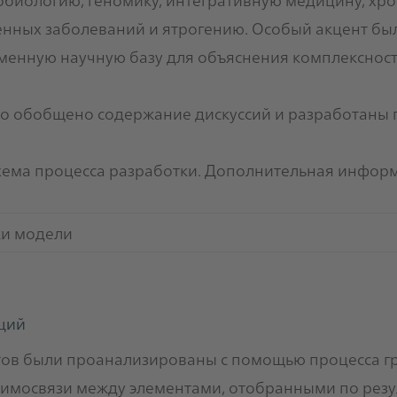
нных заболеваний и ятрогению. Особый акцент бы
менную научную базу для объяснения комплекснос
тко обобщено содержание дискуссий и разработаны
хема процесса разработки. Дополнительная информ
ки модели
ций
ов были проанализированы с помощью процесса г
аимосвязи между элементами, отобранными по резул