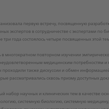
ганизовала первую встречу, посвященную разработк
ных экспертов в сотрудничестве с экспертами по 
 три года состоялось четыре посвященных этой тем
ь в многократном повторном изучении эмпирическо
 неудовлетворенным медицинским потребностям и
еч проходили также дискуссии и обмен информацие
ые рассматривались сквозь призму доступных док
ый набор научных и клинических тем в качестве осн
ологию, системную биологию, системную медицину
обиологию, геномику, интегративную медицину, х