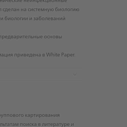
л сделан на системную биологию
ти биологии и заболеваний
 предварительные основы
ация приведена в White Paper.
руппового картирования
ьтатам поиска в литературе и