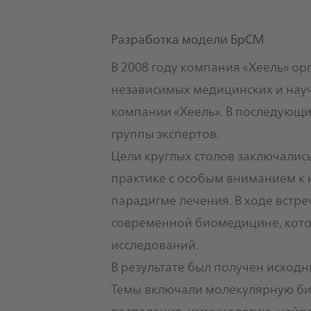
Разработка модели БрСМ
В 2008 году компания «Хеель» ор
независимых медицинских и науч
компании «Хеель». В последующие
группы экспертов.
Цели круглых столов заключалис
практике с особым вниманием к
парадигме лечения. В ходе встр
современной биомедицине, котор
исследований.
В результате был получен исходн
Темы включали молекулярную би
воспаления, иммунологию, нейр