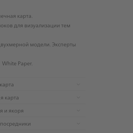
ечная карта.
локов для визуализации тем
двухмерной модели. Эксперты
в
White Paper
.
карта
я карта
я и якоря
-посредники